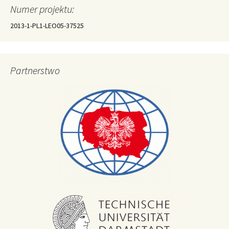
wpisach
Numer projektu:
2013-1-PL1-LEO05-37525
Partnerstwo