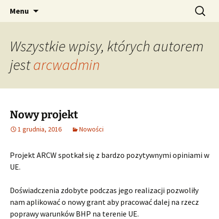
Procedury bezpieczeństwa przy montażu
Przejdź
Szukaj:
ARCW
Menu
do
ścian osłonowych wspomagane technologią
treści
rzeczywistości rozszerzonej
Wszystkie wpisy, których autorem
jest
arcwadmin
Nowy projekt
1 grudnia, 2016
Nowości
Projekt ARCW spotkał się z bardzo pozytywnymi opiniami w
UE.
Doświadczenia zdobyte podczas jego realizacji pozwoliły
nam aplikować o nowy grant aby pracować dalej na rzecz
poprawy warunków BHP na terenie UE.